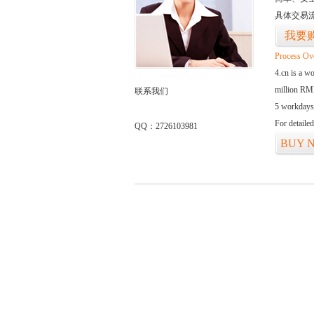
具体交易
我要
Process Ov
4.cn is a w
million RMB
联系我们
5 workdays
For detaile
QQ：2726103981
BUY 