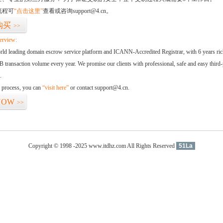
流程可
“点击这里”
查看或咨询support@4.cn。
购买
>>
erview:
orld leading domain escrow service platform and ICANN-Accredited Registrar, with 6 years ri
 transaction volume every year. We promise our clients with professional, safe and easy third-
.
d process, you can
“visit here”
or contact support@4.cn.
NOW
>>
Copyright © 1998 -2025 www.itdhz.com All Rights Reserved
51La