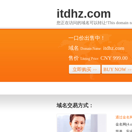
itdhz.com
您正在访问的域名可以转让!This domain name i
一口价出售中！
域名
itdhz.com
Domain Name:
售价
CNY 999.00
Listing Price:
立即购买
BUY NOW
>>
>>
域名交易方式：
通过金名网(
金名网(4
简单、安